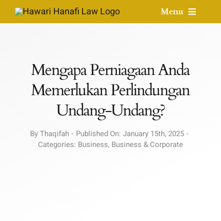
Skip
Menu
to
content
About
Mengapa Perniagaan Anda
Services
Memerlukan Perlindungan
News
Undang-Undang?
By
Thaqifah
-
Published On: January 15th, 2025
-
Career
Categories:
Business
,
Business & Corporate